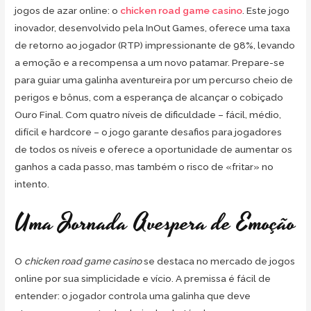
jogos de azar online: o
chicken road game casino
. Este jogo
inovador, desenvolvido pela InOut Games, oferece uma taxa
de retorno ao jogador (RTP) impressionante de 98%, levando
a emoção e a recompensa a um novo patamar. Prepare-se
para guiar uma galinha aventureira por um percurso cheio de
perigos e bônus, com a esperança de alcançar o cobiçado
Ouro Final. Com quatro níveis de dificuldade – fácil, médio,
difícil e hardcore – o jogo garante desafios para jogadores
de todos os níveis e oferece a oportunidade de aumentar os
ganhos a cada passo, mas também o risco de «fritar» no
intento.
Uma Jornada Avespera de Emoção
O
chicken road game casino
se destaca no mercado de jogos
online por sua simplicidade e vício. A premissa é fácil de
entender: o jogador controla uma galinha que deve