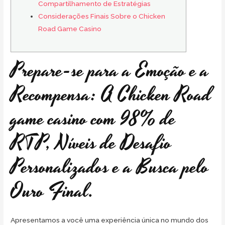
Compartilhamento de Estratégias
Considerações Finais Sobre o Chicken
Road Game Casino
Prepare-se para a Emoção e a
Recompensa: A Chicken Road
game casino com 98% de
RTP, Níveis de Desafio
Personalizados e a Busca pelo
Ouro Final.
Apresentamos a você uma experiência única no mundo dos