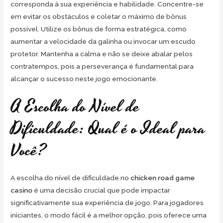
corresponda à sua experiência e habilidade. Concentre-se
em evitar os obstáculos e coletar o máximo de bônus
possível. Utilize os bônus de forma estratégica, como
aumentar a velocidade da galinha ou invocar um escudo
protetor. Mantenha a calma e não se deixe abalar pelos
contratempos, pois a perseverança é fundamental para
alcançar o sucesso neste jogo emocionante.
A Escolha do Nível de
Dificuldade: Qual é o Ideal para
Você?
A escolha do nível de dificuldade no
chicken road game
casino
é uma decisão crucial que pode impactar
significativamente sua experiência de jogo. Para jogadores
iniciantes, o modo fácil é a melhor opção, pois oferece uma