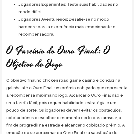
Jogadores Experientes:
Teste suas habilidades no
modo difícil.
Jogadores Aventureiros:
Desafie-se no modo
hardcore para a experiência mais emocionante e
recompensadora.
O Fascínio do Ouro Final: O
Objetivo do Jogo
O objetivo final no
chicken road game casino
é conduzir a
galinha até o Ouro Final, um prêmio cobiçado que representa
a recompensa máxima no jogo. Alcançar o Ouro Final não é
uma tarefa fácil, pois requer habilidade, estratégia e um
pouco de sorte. Os jogadores devem evitar os obstáculos,
coletar bônus e escolher o momento certo para arriscar, a
fim de progredir na estrada e alcançar o cobiçado prêmio. A
emoção de se aproximar do Ouro Final e a satisfação de