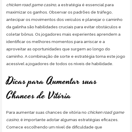
chicken road game casino
, a estratégia é essencial para
maximizar os ganhos. Observar os padrões de tráfego,
antecipar os movimentos dos veículos e planejar o caminho
da galinha são habilidades cruciais para evitar obstáculos e
coletar bônus. Os jogadores mais experientes aprendem a
identificar os melhores momentos para arriscar e a
aproveitar as oportunidades que surgem ao longo do
caminho. A combinação de sorte e estratégia torna este jogo
acessível a jogadores de todos os níveis de habilidade.
Dicas para Aumentar suas
Chances de Vitória
Para aumentar suas chances de vitória no
chicken road game
casino
, é importante adotar algumas estratégias eficazes.
Comece escolhendo um nível de dificuldade que