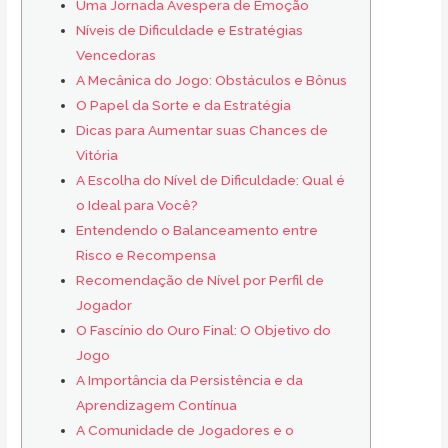
Uma Jornada Avespera de Emoção
Níveis de Dificuldade e Estratégias
Vencedoras
A Mecânica do Jogo: Obstáculos e Bônus
O Papel da Sorte e da Estratégia
Dicas para Aumentar suas Chances de
Vitória
A Escolha do Nível de Dificuldade: Qual é
o Ideal para Você?
Entendendo o Balanceamento entre
Risco e Recompensa
Recomendação de Nível por Perfil de
Jogador
O Fascínio do Ouro Final: O Objetivo do
Jogo
A Importância da Persistência e da
Aprendizagem Contínua
A Comunidade de Jogadores e o