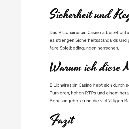
Sicherheit und Re
Das Billionairespin Casino arbeitet unt
es strengen Sicherheitsstandards und g
faire Spielbedingungen herrschen.
Warum ich diese 
Billionairespin Casino hebt sich durch
Turnieren, hohen RTPs und einem herau
Bonusangebote und die vielfältigen Ba
Fazit