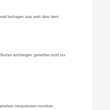
nat betragen, was weit über dem
P-Stufen aufsteigen, genießen nicht nur
elerlebnis herausholen möchten.