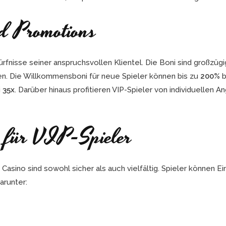
nd Promotions
ürfnisse seiner anspruchsvollen Klientel. Die Boni sind großzügi
en. Die Willkommensboni für neue Spieler können bis zu
200%
b
i
35x
. Darüber hinaus profitieren VIP-Spieler von individuelle
 für VIP-Spieler
n Casino sind sowohl sicher als auch vielfältig. Spieler können
runter: