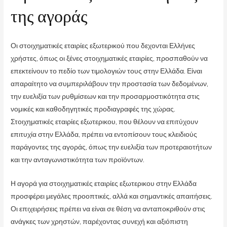
της αγοράς
Οι στοιχηματικές εταιρίες εξωτερικού που δεχονται Ελλήνες
χρήστες, όπως οι ξένες στοιχηματικές εταιρίες, προσπαθούν να
επεκτείνουν το πεδίο των τιμολογιών τους στην Ελλάδα. Είναι
απαραίτητο να συμπεριλάβουν την προστασία των δεδομένων,
την ευελιξία των ρυθμίσεων και την προσαρμοστικότητα στις
νομικές και καθοδηγητικές προδιαγραφές της χώρας.
Στοιχηματικές εταιρίες εξωτερικου, που θέλουν να επιτύχουν
επιτυχία στην Ελλάδα, πρέπει να εντοπίσουν τους κλειδιούς
παράγοντες της αγοράς, όπως την ευελιξία των προτεραιοτήτων
και την ανταγωνιστικότητα των προϊόντων.
Η αγορά για στοιχηματικές εταιρίες εξωτερικου στην Ελλάδα
προσφέρει μεγάλες προοπτικές, αλλά και σημαντικές απαιτήσεις.
Οι επιχειρήσεις πρέπει να είναι σε θέση να ανταποκριθούν στις
ανάγκες των χρηστών, παρέχοντας συνεχή και αξιόπιστη