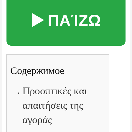
▶️ ΠΑΊΖΩ
Содержимое
Προοπτικές και
απαιτήσεις της
αγοράς