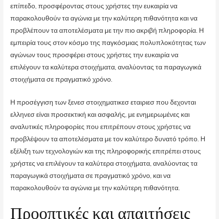
επίπεδο, προσφέροντας στους χρήστες την ευκαιρία να
παρακολουθούν τα αγώνια με την καλύτερη πιθανότητα και να
προβλέπουν τα αποτελέσματα με την πιο ακριβή πληροφορία. Η
εμπειρία τους στον κόσμο της παγκόσμιας πολυπλοκότητας των
αγώνων τους προσφέρει στους χρήστες την ευκαιρία να
επιλέγουν τα καλύτερα στοιχήματα, αναλύοντας τα παραγωγικά
στοιχήματα σε πραγματικό χρόνο.
Η προσέγγιση των ξενεσ στοιχηματικεσ εταιριεσ που δεχονται
ελληνεσ είναι προσεκτική και ασφαλής, με ενημερωμένες και
αναλυτικές πληροφορίες που επιτρέπουν στους χρήστες να
προβλέψουν τα αποτελέσματα με τον καλύτερο δυνατό τρόπο. Η
εξέλιξη των τεχνολογιών και της πληροφορικής επιτρέπει στους
χρήστες να επιλέγουν τα καλύτερα στοιχήματα, αναλύοντας τα
παραγωγικά στοιχήματα σε πραγματικό χρόνο, και να
παρακολουθούν τα αγώνια με την καλύτερη πιθανότητα.
Προοπτικές και απαιτήσεις