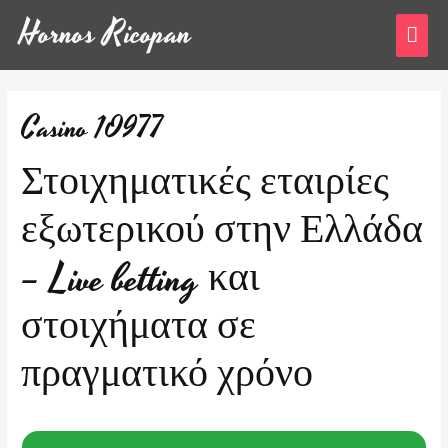
Hornos Ricopan
Casino 10977
Στοιχηματικές εταιρίες
εξωτερικού στην Ελλάδα
– Live betting και
στοιχήματα σε
πραγματικό χρόνο