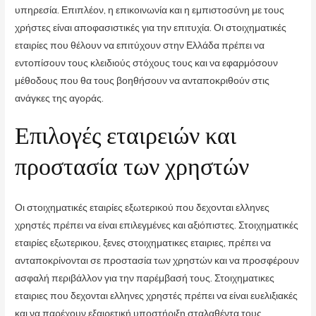
υπηρεσία. Επιπλέον, η επικοινωνία και η εμπιστοσύνη με τους
χρήστες είναι αποφασιστικές για την επιτυχία. Οι στοιχηματικές
εταιρίες που θέλουν να επιτύχουν στην Ελλάδα πρέπει να
εντοπίσουν τους κλειδιούς στόχους τους και να εφαρμόσουν
μέθοδους που θα τους βοηθήσουν να ανταποκριθούν στις
ανάγκες της αγοράς.
Επιλογές εταιρειών και
προστασία των χρηστών
Οι στοιχηματικές εταιρίες εξωτερικού που δεχονται ελληνες
χρηστές πρέπει να είναι επιλεγμένες και αξιόπιστες. Στοιχηματικές
εταιρίες εξωτερικου, ξενες στοιχηματικες εταιριες, πρέπει να
ανταποκρίνονται σε προστασία των χρηστών και να προσφέρουν
ασφαλή περιβάλλον για την παρέμβασή τους. Στοιχηματικες
εταιριες που δεχονται ελληνες χρηστές πρέπει να είναι ευελιξιακές
και να παρέχουν εξαιρετική υποστήριξη σταλαθέντα τους.