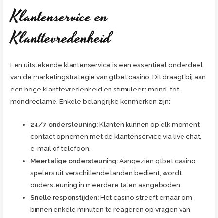
Klantenservice en
Klanttevredenheid
Een uitstekende klantenservice is een essentieel onderdeel
van de marketingstrategie van gtbet casino. Dit draagt bij aan
een hoge klanttevredenheid en stimuleert mond-tot-
mondreclame. Enkele belangrijke kenmerken zijn:
24/7 ondersteuning:
Klanten kunnen op elk moment
contact opnemen met de klantenservice via live chat,
e-mail of telefoon.
Meertalige ondersteuning:
Aangezien gtbet casino
spelers uit verschillende landen bedient, wordt
ondersteuning in meerdere talen aangeboden.
Snelle responstijden:
Het casino streeft ernaar om
binnen enkele minuten te reageren op vragen van