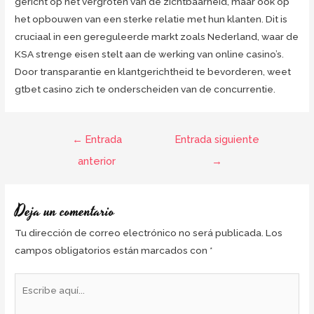
gericht op het vergroten van de zichtbaarheid, maar ook op
het opbouwen van een sterke relatie met hun klanten. Dit is
cruciaal in een gereguleerde markt zoals Nederland, waar de
KSA strenge eisen stelt aan de werking van online casino’s.
Door transparantie en klantgerichtheid te bevorderen, weet
gtbet casino zich te onderscheiden van de concurrentie.
←
Entrada
Entrada siguiente
anterior
→
Deja un comentario
Tu dirección de correo electrónico no será publicada.
Los
campos obligatorios están marcados con
*