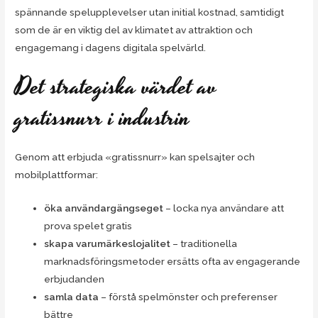
spännande spelupplevelser utan initial kostnad, samtidigt
som de är en viktig del av klimatet av attraktion och
engagemang i dagens digitala spelvärld.
Det strategiska värdet av
gratissnurr i industrin
Genom att erbjuda «gratissnurr» kan spelsajter och
mobilplattformar:
öka användargängseget
– locka nya användare att
prova spelet gratis
skapa varumärkeslojalitet
– traditionella
marknadsföringsmetoder ersätts ofta av engagerande
erbjudanden
samla data
– förstå spelmönster och preferenser
bättre