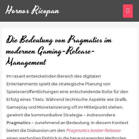
Ir
Hornos Ricopan
ME
al
contenido
PRI
Die Bedeutung von Pragmatics im
modernen Gaming-Release-
Management
Im rasant entwickelnden Bereich des digitalen
Entertainments spielt die strategische Planung von
Spieleveröffentlichungen eine entscheidende Rolle für den
Erfolg eines Titels. Während technische Aspekte wie Grafik,
Gameplay und Monetarisierung oft im Mittelpunkt stehen,
gewinnt die kommunikative Strategie – insbesondere
Pragmatics
– zunehmend an Bedeutung. In diesem Kontext
bietet die Diskussion um den
Pragmatics bester Release
einen wertvollen Einblick in die herausragenden Methoden,