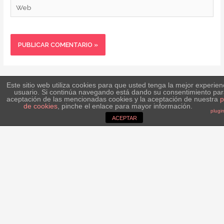
Web
arriba
Ir
Este sitio web utiliza cookies para que usted tenga la mejor experien
usuario. Si continúa navegando está dando su consentimiento par
aceptación de las mencionadas cookies y la aceptación de nuestra
p
de cookies
, pinche el enlace para mayor información.
plugi
ACEPTAR