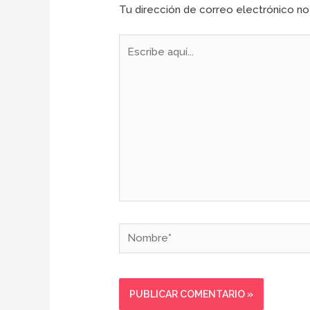
Tu dirección de correo electrónico no