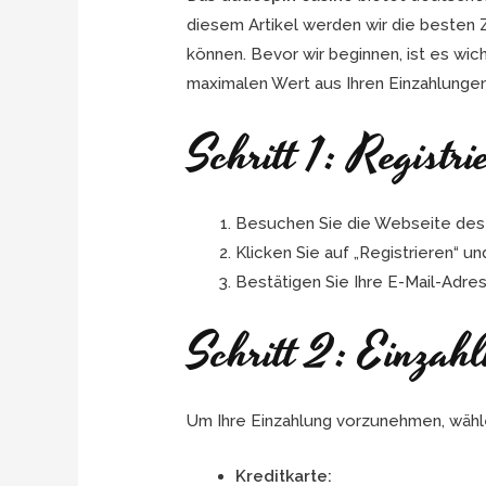
diesem Artikel werden wir die besten Z
können. Bevor wir beginnen, ist es wich
maximalen Wert aus Ihren Einzahlunge
Schritt 1: Registri
Besuchen Sie die Webseite des 
Klicken Sie auf „Registrieren“ u
Bestätigen Sie Ihre E-Mail-Adres
Schritt 2: Einzah
Um Ihre Einzahlung vorzunehmen, wähl
Kreditkarte: