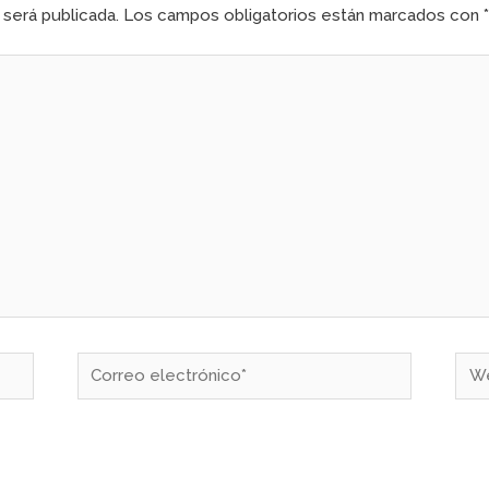
 será publicada.
Los campos obligatorios están marcados con