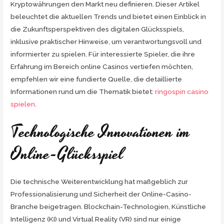
Kryptowährungen den Markt neu definieren. Dieser Artikel
beleuchtet die aktuellen Trends und bietet einen Einblick in
die Zukunftsperspektiven des digitalen Glücksspiels,
inklusive praktischer Hinweise, um verantwortungsvoll und
informierter zu spielen. Für interessierte Spieler, die ihre
Erfahrung im Bereich online Casinos vertiefen möchten,
empfehlen wir eine fundierte Quelle, die detaillierte
Informationen rund um die Thematik bietet:
ringospin casino
spielen
.
Technologische Innovationen im
Online-Glücksspiel
Die technische Weiterentwicklung hat maßgeblich zur
Professionalisierung und Sicherheit der Online-Casino-
Branche beigetragen. Blockchain-Technologien, Künstliche
Intelligenz (KI) und Virtual Reality (VR) sind nur einige