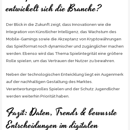
entwickelt sich die Branche?
Der Blick in die Zukunft zeigt, dass Innovationen wie die
Integration von Künstlicher Intelligenz, das Wachstum des
Mobile-Gamings sowie die Akzeptanz von Kryptowährungen
das Spielformat noch dynamischer und zugänglicher machen
werden. Ebenso wird das Thema Spielintegrität eine größere
Rolle spielen, um das Vertrauen der Nutzer zu bewahren.
Neben der technologischen Entwicklung liegt ein Augenmerk
auf der nachhaltigen Gestaltung des Marktes.
Verantwortungsvolles Spielen und der Schutz Jugendlicher
werden weiterhin Priorität haben.
Fazit: Daten, Trends & bewusste
Entscheidungen im digitalen