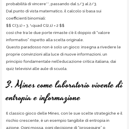
probabilità di vincere**, passando dal 1/3 al 2/3.
Dal punto di vista matematico, il calcolo si basa sui
coefficienti binomiali:
$$ C(3,1) = 3, \quad C(2,1) = 2 $$
così che tra le due porte rimaste c’è il doppio di “valore
informativo” rispetto alla scelta originale.
Questo paradosso non è solo un gioco: insegna a rivedere le
proprie convinzioni alla luce di nuove informazioni, un
principio fondamentale nell’educazione critica italiana, dai
quiz televisivi alle aule di scuola.
3. Mines come laboratorio vivente di
entropia e informazione
Il classico gioco delle Mines, con le sue scelte strategiche e il
rischio crescente, è un esempio tangibile di entropia in
azione. Ogni mossa, ogni decisione di “proseguire” o