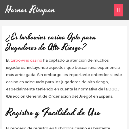
Hornos Ricopan
¿Es turbowins casino Apto para
Jugadores de Alto Riesgo?
El
turbowins casino
ha captado la atención de muchos
jugadores, incluyendo aquellos que buscan una experiencia
más arriesgada. Sin embargo, es importante entender si este
casino es adecuado para los jugadores de alto riesgo,
especialmente teniendo en cuenta la normativa de la DGOJ
(Dirección General de Ordenación del Juego) en España.
Registro y Facilidad de Uso
El proceso de registro en turbowins casino es bastante