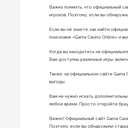
Важно помнить, что официальный са
игроков. Поэтому, если вы обнаружи
Если вы не знаете, как найти офици
поисковик «Gama Casino Online» и в
Когда вы находитесь на официальном
Вам доступны различные игры, включа
Также, на официальном сайте Gama Ca
выгоды.
Вам не нужно искать дополнительные
любое время. Просто откройте брау
Важно! Официальный сайт Gama Casi
Поэтому, если вы обнаружили старый