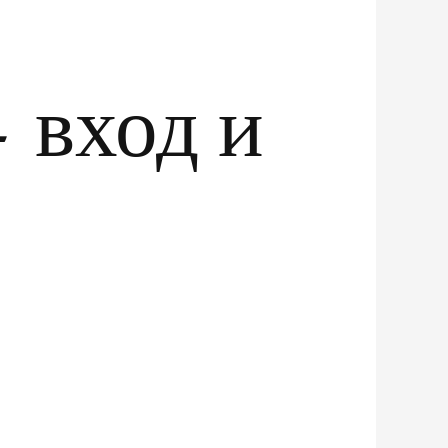
 вход и