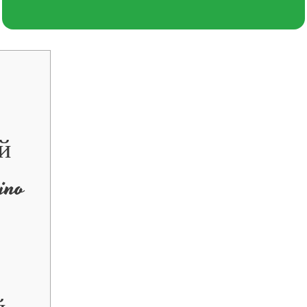
й
ino