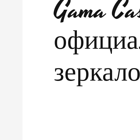
Gama Cas
официа
зеркало