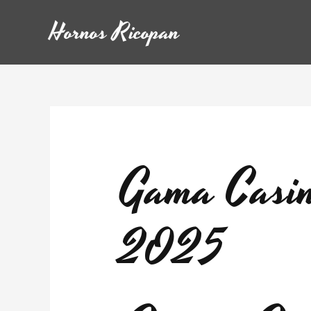
Hornos Ricopan
Gama Casi
2025