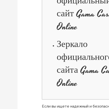
официальны
сайт Gama Cas
Online
Зеркало
официальног
сайта Gama Ca
Online
Если вы ищете надежный и безопасны