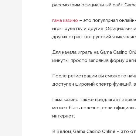
рассмотрим официальный сайт Gama C
гама казино
– это популярная онлайн
игры, рулетку и другие. Официальны
других стран, где русский язык явля
Для начала играть на Gama Casino O
минуты, просто заполнив форму рег
После регистрации вы сможете начат
доступен широкий спектр функций, в
Гама казино также предлагает зерка
может быть полезно, если официальн
интернет.
В целом, Gama Casino Online – это 