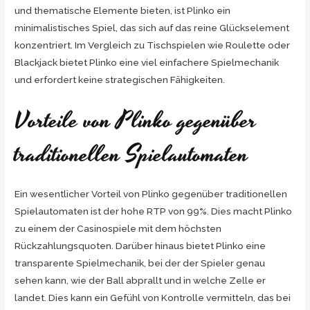
und thematische Elemente bieten, ist Plinko ein
minimalistisches Spiel, das sich auf das reine Glückselement
konzentriert. Im Vergleich zu Tischspielen wie Roulette oder
Blackjack bietet Plinko eine viel einfachere Spielmechanik
und erfordert keine strategischen Fähigkeiten.
Vorteile von Plinko gegenüber
traditionellen Spielautomaten
Ein wesentlicher Vorteil von Plinko gegenüber traditionellen
Spielautomaten ist der hohe RTP von 99%. Dies macht Plinko
zu einem der Casinospiele mit dem höchsten
Rückzahlungsquoten. Darüber hinaus bietet Plinko eine
transparente Spielmechanik, bei der der Spieler genau
sehen kann, wie der Ball abprallt und in welche Zelle er
landet. Dies kann ein Gefühl von Kontrolle vermitteln, das bei