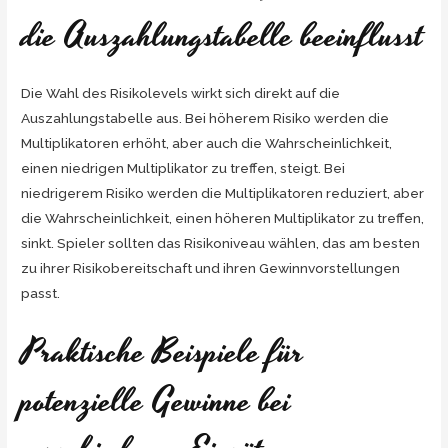
die Auszahlungstabelle beeinflusst
Die Wahl des Risikolevels wirkt sich direkt auf die
Auszahlungstabelle aus. Bei höherem Risiko werden die
Multiplikatoren erhöht, aber auch die Wahrscheinlichkeit,
einen niedrigen Multiplikator zu treffen, steigt. Bei
niedrigerem Risiko werden die Multiplikatoren reduziert, aber
die Wahrscheinlichkeit, einen höheren Multiplikator zu treffen,
sinkt. Spieler sollten das Risikoniveau wählen, das am besten
zu ihrer Risikobereitschaft und ihren Gewinnvorstellungen
passt.
Praktische Beispiele für
potenzielle Gewinne bei