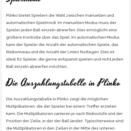
Plinko bietet Spielern die Wahl zwischen manuellen und
automatischen Spielmodi. Im manuellen Modus muss der
Spieler jeden Ball einzeln abwerfen. Dies ermöglicht eine
größere Kontrolle über das Spiel. Im automatischen Modus
kann der Spieler die Anzahl der automatischen Spiele, das
Risikoniveau und die Anzahl der Linien festlegen. Dies ist
ideal für Spieler, die gerne entspannt spielen und nicht jeden
Ball einzeln abwerfen möchten.
Die Auszahlungstabelle in Plinko
Die Auszahlungstabelle in Plinko zeigt die möglichen
Multiplikatoren, die der Spieler bei einem Treffer erzielen
kann. Die Multiplikatoren variieren je nach Risikostufe und der
Position der Zelle, in der der Ball landet. Typischerweise sind
die Multiplikatoren in den Zellen in der Mitte des unteren