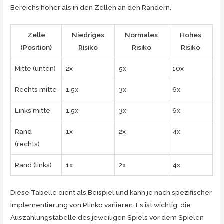
Bereichs höher als in den Zellen an den Rändern.
Zelle
Niedriges
Normales
Hohes
(Position)
Risiko
Risiko
Risiko
Mitte (unten)
2x
5x
10x
Rechts mitte
1.5x
3x
6x
Links mitte
1.5x
3x
6x
Rand
1x
2x
4x
(rechts)
Rand (links)
1x
2x
4x
Diese Tabelle dient als Beispiel und kann je nach spezifischer
Implementierung von Plinko variieren. Es ist wichtig, die
Auszahlungstabelle des jeweiligen Spiels vor dem Spielen