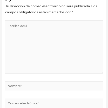
Tu dirección de correo electrónico no será publicada.
Los
campos obligatorios están marcados con
*