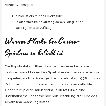
reines Glücksspiel.
Plinko ist ein reines Glücksspiel
Es erfordert keine strategischen Fähigkeiten
Das Ergebnis ist zufällig
Warum Plinko bei Casino-
Spielern so beliebt ist
Die Popularität von Plinko lässt sich auf eine Reihe von
Faktoren zurückführen. Das Spiel ist einfach zu verstehen und
zu spielen, auch für Anfänger. Der hohe RTP von 99% und das
Potenzial für hohe Gewinne machen es zu einer attraktiven
Option für Spieler. Darüber hinaus bietet Plinko eine
unterhaltsame und fesselnde Spielerfahrung, die Süße des
Glücks und Spannung bietet.