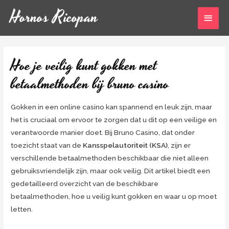
Hornos Ricopan
Hoe je veilig kunt gokken met
betaalmethoden bij bruno casino
Gokken in een online casino kan spannend en leuk zijn, maar
het is cruciaal om ervoor te zorgen dat u dit op een veilige en
verantwoorde manier doet. Bij Bruno Casino, dat onder
toezicht staat van de
Kansspelautoriteit (KSA)
, zijn er
verschillende betaalmethoden beschikbaar die niet alleen
gebruiksvriendelijk zijn, maar ook veilig. Dit artikel biedt een
gedetailleerd overzicht van de beschikbare
betaalmethoden, hoe u veilig kunt gokken en waar u op moet
letten.