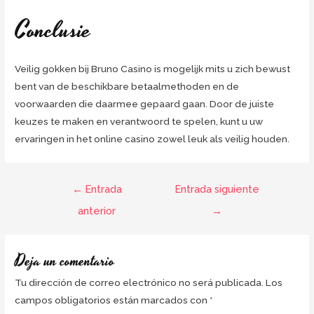
Conclusie
Veilig gokken bij Bruno Casino is mogelijk mits u zich bewust
bent van de beschikbare betaalmethoden en de
voorwaarden die daarmee gepaard gaan. Door de juiste
keuzes te maken en verantwoord te spelen, kunt u uw
ervaringen in het online casino zowel leuk als veilig houden.
←
Entrada
Entrada siguiente
anterior
→
Deja un comentario
Tu dirección de correo electrónico no será publicada.
Los
campos obligatorios están marcados con
*