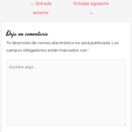
←
Entrada
Entrada siguiente
anterior
→
Deja un comentario
Tu dirección de correo electrónico no será publicada.
Los
campos obligatorios están marcados con
*