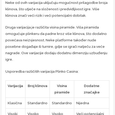
Neke od ovih varijacija uključuju mogućnost prilagodbe broja
klinova, što utječe na složenost i predvidljivost igre. Više
klinova znači veći rizik i veći potencijalni dobitak.
Druga varijacija je različita visina piramide. Viša piramida
omogućuje plinkeru da padne kroz više klinova, što dodatno
povećava neizvjesnost. Neke platforme također nude
posebne događaje ili turnire, gdje se igrači natječu za veće
nagrade. Ove varijacije dodaju dodatnu dimenziju uzbuđenju
igre.
Usporedba različitih varijacija Plinko Casina:
Varijacija
Broj klinova
Visina
Dodatne
piramide
značajke
Klasična
Standardno
Standardno
Nijedna
Visoki
Visoko
Visoko
Veći potencijalni