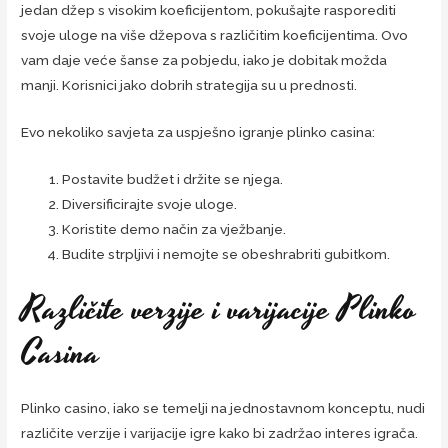
jedan džep s visokim koeficijentom, pokušajte rasporediti
svoje uloge na više džepova s različitim koeficijentima. Ovo
vam daje veće šanse za pobjedu, iako je dobitak možda
manji. Korisnici jako dobrih strategija su u prednosti.
Evo nekoliko savjeta za uspješno igranje plinko casina:
Postavite budžet i držite se njega.
Diversificirajte svoje uloge.
Koristite demo način za vježbanje.
Budite strpljivi i nemojte se obeshrabriti gubitkom.
Različite verzije i varijacije Plinko
Casina
Plinko casino, iako se temelji na jednostavnom konceptu, nudi
različite verzije i varijacije igre kako bi zadržao interes igrača.