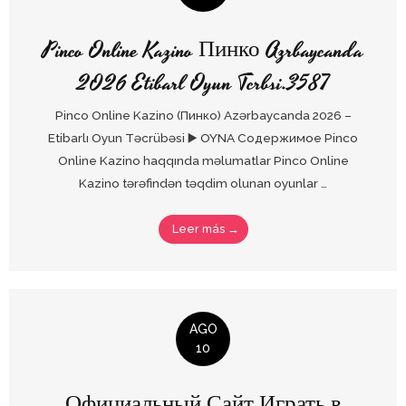
Pinco Online Kazino Пинко Azrbaycanda
2026 Etibarl Oyun Tcrbsi.3587
Pinco Online Kazino (Пинко) Azərbaycanda 2026 –
Etibarlı Oyun Təcrübəsi ▶️ OYNA Содержимое Pinco
Online Kazino haqqında məlumatlar Pinco Online
Kazino tərəfindən təqdim olunan oyunlar …
Leer más →
AGO
10
Официальный Сайт Играть в