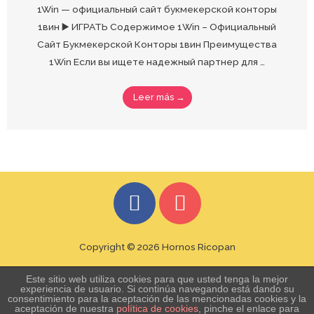
1Win — официальный сайт букмекерской конторы
1вин ▶️ ИГРАТЬ Содержимое 1Win – Официальный
Сайт Букмекерской Конторы 1вин Преимущества
1Win Если вы ищете надежный партнер для …
Leer más →
Copyright © 2026 Hornos Ricopan
Este sitio web utiliza cookies para que usted tenga la mejor
experiencia de usuario. Si continúa navegando está dando su
consentimiento para la aceptación de las mencionadas cookies y la
aceptación de nuestra
política de cookies
, pinche el enlace para
←
Entrada anterior
Entrada siguiente
→