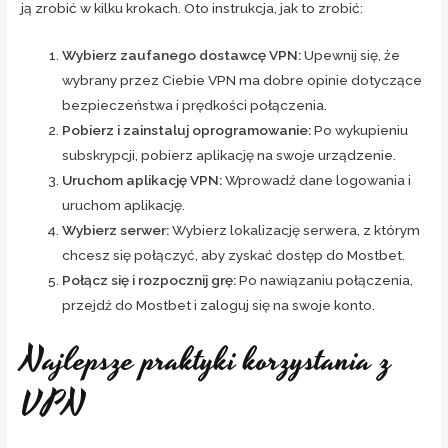
ją zrobić w kilku krokach. Oto instrukcja, jak to zrobić:
Wybierz zaufanego dostawcę VPN:
Upewnij się, że
wybrany przez Ciebie VPN ma dobre opinie dotyczące
bezpieczeństwa i prędkości połączenia.
Pobierz i zainstaluj oprogramowanie:
Po wykupieniu
subskrypcji, pobierz aplikację na swoje urządzenie.
Uruchom aplikację VPN:
Wprowadź dane logowania i
uruchom aplikację.
Wybierz serwer:
Wybierz lokalizację serwera, z którym
chcesz się połączyć, aby zyskać dostęp do Mostbet.
Połącz się i rozpocznij grę:
Po nawiązaniu połączenia,
przejdź do Mostbet i zaloguj się na swoje konto.
Najlepsze praktyki korzystania z
VPN