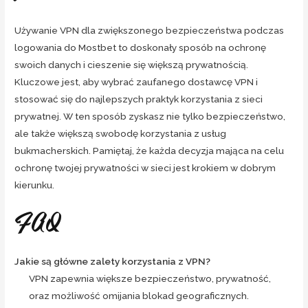
Używanie VPN dla zwiększonego bezpieczeństwa podczas
logowania do Mostbet to doskonały sposób na ochronę
swoich danych i cieszenie się większą prywatnością.
Kluczowe jest, aby wybrać zaufanego dostawcę VPN i
stosować się do najlepszych praktyk korzystania z sieci
prywatnej. W ten sposób zyskasz nie tylko bezpieczeństwo,
ale także większą swobodę korzystania z usług
bukmacherskich. Pamiętaj, że każda decyzja mająca na celu
ochronę twojej prywatności w sieci jest krokiem w dobrym
kierunku.
FAQ
Jakie są główne zalety korzystania z VPN?
VPN zapewnia większe bezpieczeństwo, prywatność,
oraz możliwość omijania blokad geograficznych.