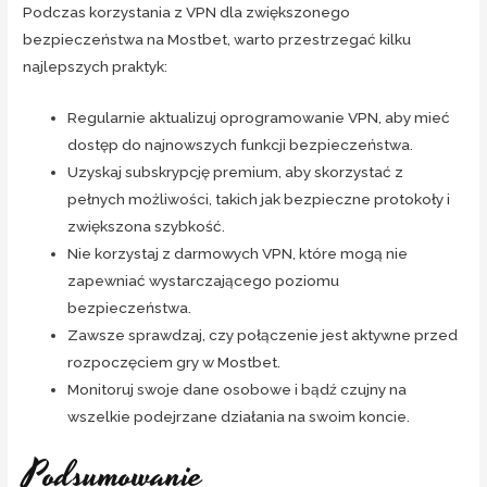
Podczas korzystania z VPN dla zwiększonego
bezpieczeństwa na Mostbet, warto przestrzegać kilku
najlepszych praktyk:
Regularnie aktualizuj oprogramowanie VPN, aby mieć
dostęp do najnowszych funkcji bezpieczeństwa.
Uzyskaj subskrypcję premium, aby skorzystać z
pełnych możliwości, takich jak bezpieczne protokoły i
zwiększona szybkość.
Nie korzystaj z darmowych VPN, które mogą nie
zapewniać wystarczającego poziomu
bezpieczeństwa.
Zawsze sprawdzaj, czy połączenie jest aktywne przed
rozpoczęciem gry w Mostbet.
Monitoruj swoje dane osobowe i bądź czujny na
wszelkie podejrzane działania na swoim koncie.
Podsumowanie