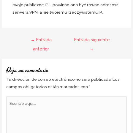
twoje publiczne IP – powinno ono być równe adresowi
serwera VPN, a nie twojemu rzeczywistemu IP.
←
Entrada
Entrada siguiente
anterior
→
Deja un comentario
Tu dirección de correo electrónico no será publicada.
Los
campos obligatorios están marcados con
*