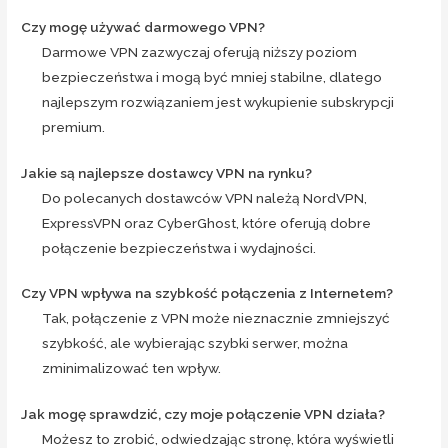
Czy mogę używać darmowego VPN?
Darmowe VPN zazwyczaj oferują niższy poziom
bezpieczeństwa i mogą być mniej stabilne, dlatego
najlepszym rozwiązaniem jest wykupienie subskrypcji
premium.
Jakie są najlepsze dostawcy VPN na rynku?
Do polecanych dostawców VPN należą NordVPN,
ExpressVPN oraz CyberGhost, które oferują dobre
połączenie bezpieczeństwa i wydajności.
Czy VPN wpływa na szybkość połączenia z Internetem?
Tak, połączenie z VPN może nieznacznie zmniejszyć
szybkość, ale wybierając szybki serwer, można
zminimalizować ten wpływ.
Jak mogę sprawdzić, czy moje połączenie VPN działa?
Możesz to zrobić, odwiedzając stronę, która wyświetli