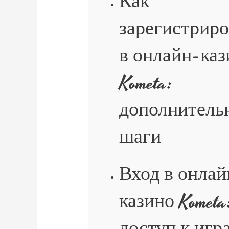
Как
зарегистриро
в онлайн-каз
Kometa:
дополнитель
шаги
Вход в онлай
казино Kometa