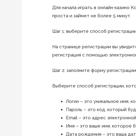
Для начала играть в онлайн-казино 
проста и займет не более 5 минут.
Шаг 1: выберите способ регистраци
На странице регистрации вы увидите
регистрация с помощью электронно
Шаг 2: заполните форму регистраци
Выберите способ регистрации, кото
Логин – это уникальное имя, к
Пароль – это код, который буд
Email – это адрес электронно
Имя – это ваше имя, которое 
Дата рождения – это ваша да