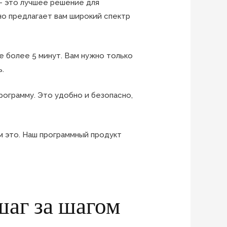
 – это лучшее решение для
но предлагает вам широкий спектр
е более 5 минут. Вам нужно только
ь.
рограмму. Это удобно и безопасно,
м это. Наш программный продукт
шаг за шагом