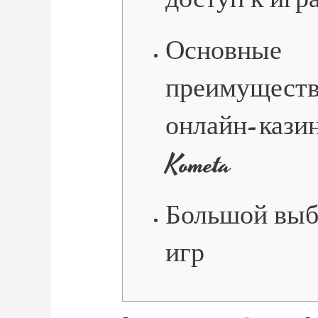
доступ к игр
Основные
преимуществ
онлайн-кази
Kometa
Большой выб
игр