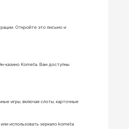
рации. Откройте это письмо и
йн-казино Kometa. Вам доступны
ные игры, включая слоты, карточные
 или использовать зеркало kometa