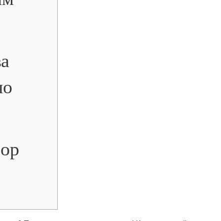
ам
а
но
ор