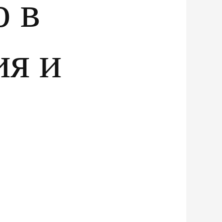
о в
ия и