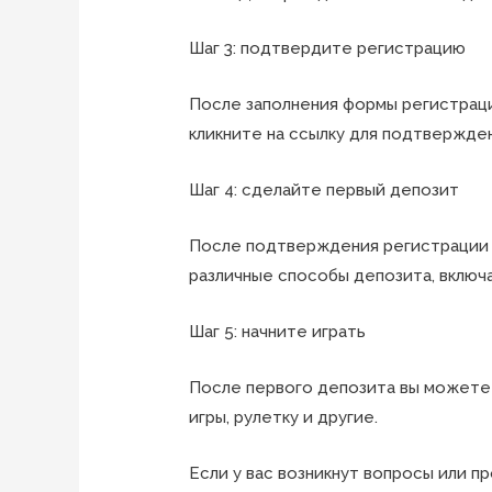
Шаг 3: подтвердите регистрацию
После заполнения формы регистрац
кликните на ссылку для подтвержден
Шаг 4: сделайте первый депозит
После подтверждения регистрации в
различные способы депозита, включа
Шаг 5: начните играть
После первого депозита вы можете н
игры, рулетку и другие.
Если у вас возникнут вопросы или п