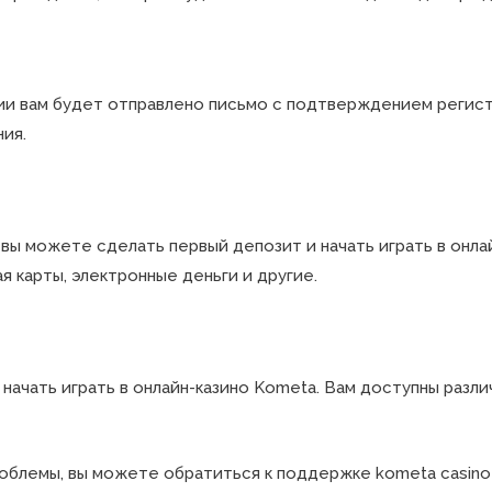
ии вам будет отправлено письмо с подтверждением регист
ия.
ы можете сделать первый депозит и начать играть в онла
я карты, электронные деньги и другие.
ачать играть в онлайн-казино Kometa. Вам доступны различ
роблемы, вы можете обратиться к поддержке kometa casino