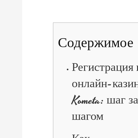
Содержимое
Регистрация 
онлайн-кази
Kometa: шаг з
шагом