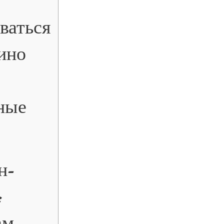
ваться
ино
ные
н-
: