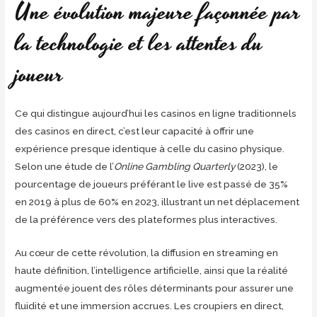
Une évolution majeure façonnée par
la technologie et les attentes du
joueur
Ce qui distingue aujourd’hui les casinos en ligne traditionnels
des casinos en direct, c’est leur capacité à offrir une
expérience presque identique à celle du casino physique.
Selon une étude de l’
Online Gambling Quarterly
(2023), le
pourcentage de joueurs préférant le live est passé de 35%
en 2019 à plus de 60% en 2023, illustrant un net déplacement
de la préférence vers des plateformes plus interactives.
Au cœur de cette révolution, la diffusion en streaming en
haute définition, l’intelligence artificielle, ainsi que la réalité
augmentée jouent des rôles déterminants pour assurer une
fluidité et une immersion accrues. Les croupiers en direct,