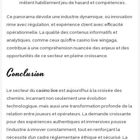
mêlent habillement jeu de hasard et compétences.
Ce panorama dévoile une industrie dynamique, où innovation
rime avec régulation, et expérience client avec efficacité
opérationnelle. La qualité des contenus informatifs et
analytiques, comme ceux qu’offre casino live wingaga,
contribue à une compréhension nuancée des enjeux et des
opportunités de ce secteur en pleine croissance.
Conclusion
Le secteur du
casino live
est aujourd’hui à la croisée des
chemins, incarnant non seulement une évolution
technologique, mais aussi une transformation profonde de la
relation entre joueurs et opérateurs. La demande croissante
pour des expériences authentiques et immersives pousse
l’industrie à innover constamment, tout en renforçant la
nécessité d’un cadre réglementaire éthique et sécurisé. La