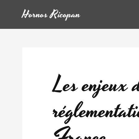
Hornos Ricopan
Les enjeux d
réglementati
France