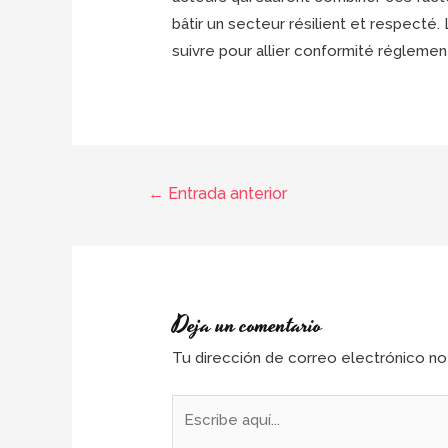
bâtir un secteur résilient et respecté.
suivre pour allier conformité réglemen
←
Entrada anterior
Deja un comentario
Tu dirección de correo electrónico no