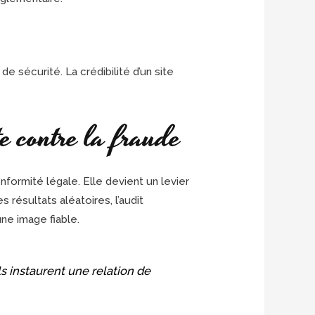
e sécurité. La crédibilité d’un site
te contre la fraude
nformité légale. Elle devient un levier
 résultats aléatoires, l’audit
une image fiable.
s instaurent une relation de