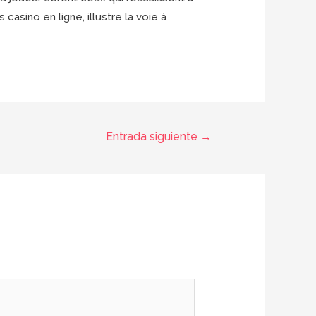
casino en ligne, illustre la voie à
Entrada siguiente
→
*