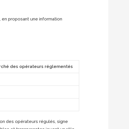
, en proposant une information
rché des opérateurs réglementés
ion des opérateurs régulés, signe