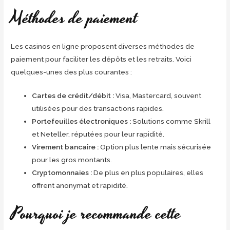
Méthodes de paiement
Les casinos en ligne proposent diverses méthodes de
paiement pour faciliter les dépôts et les retraits. Voici
quelques-unes des plus courantes :
Cartes de crédit/débit :
Visa, Mastercard, souvent
utilisées pour des transactions rapides.
Portefeuilles électroniques :
Solutions comme Skrill
et Neteller, réputées pour leur rapidité.
Virement bancaire :
Option plus lente mais sécurisée
pour les gros montants.
Cryptomonnaies :
De plus en plus populaires, elles
offrent anonymat et rapidité.
Pourquoi je recommande cette