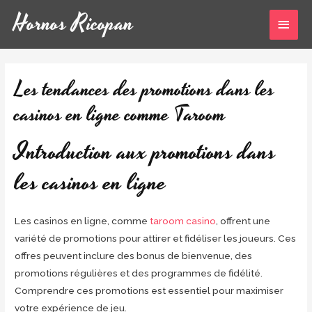
Hornos Ricopan
Les tendances des promotions dans les
casinos en ligne comme Taroom
Introduction aux promotions dans
les casinos en ligne
Les casinos en ligne, comme
taroom casino
, offrent une
variété de promotions pour attirer et fidéliser les joueurs. Ces
offres peuvent inclure des bonus de bienvenue, des
promotions régulières et des programmes de fidélité.
Comprendre ces promotions est essentiel pour maximiser
votre expérience de jeu.