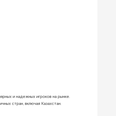
ярных и надежных игроков на рынке.
ичных стран, включая Казахстан.