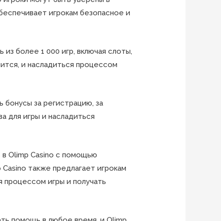
обеспечивает игрокам безопасное и
из более 1 000 игр, включая слоты,
авится, и насладиться процессом
ь бонусы за регистрацию, за
ва для игры и насладиться
 в Olimp Casino с помощью
p Casino также предлагает игрокам
я процессом игры и получать
ать помощь в любое время, и Olimp