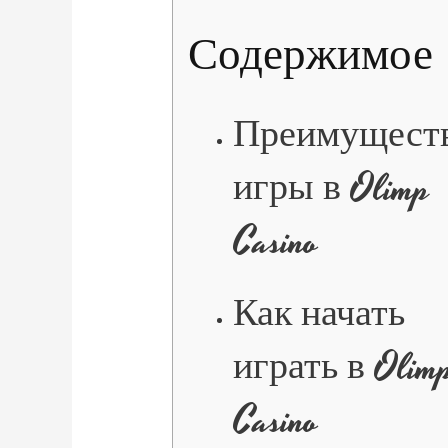
Содержимое
Преимущест
игры в Olimp
Casino
Как начать
играть в Olim
Casino