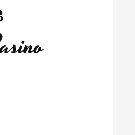
в
asino