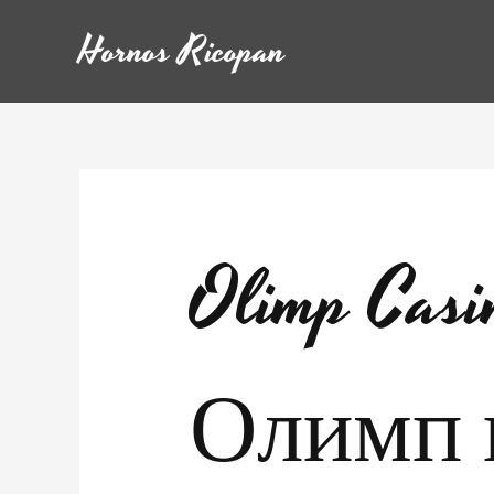
Hornos Ricopan
Olimp Ca
Олимп 