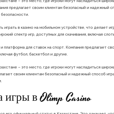
захстане – это место, где игроки могут насладиться широк
мпания предлагает своим клиентам безопасный и надежный сп
 безопасности.
ь играть в казино на мобильном устройстве, что делает и
рокий спектр игр, доступных для скачивания, включая слоты
о и платформа для ставок на спорт. Компания предлагает с
ключая футбол, баскетбол и другие.
захстане – это место, где игроки могут насладиться широк
лагает своим клиентам безопасный и надежный способ игра
.
игры в Olimp Casino
я его официальный статус в Казахстане. Это означает, что