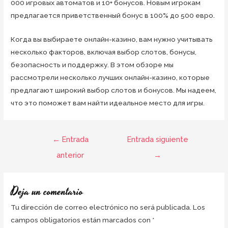
000 игровых автоматов и 10+ бонусов. Новым игрокам
предлагается приветственный бонус в 100% до 500 евро.
Когда вы выбираете онлайн-казино, вам нужно учитывать
несколько факторов, включая выбор слотов, бонусы,
безопасность и поддержку. В этом обзоре мы
рассмотрели несколько лучших онлайн-казино, которые
предлагают широкий выбор слотов и бонусов. Мы надеем,
что это поможет вам найти идеальное место для игры.
←
Entrada
Entrada siguiente
anterior
→
Deja un comentario
Tu dirección de correo electrónico no será publicada.
Los
campos obligatorios están marcados con
*