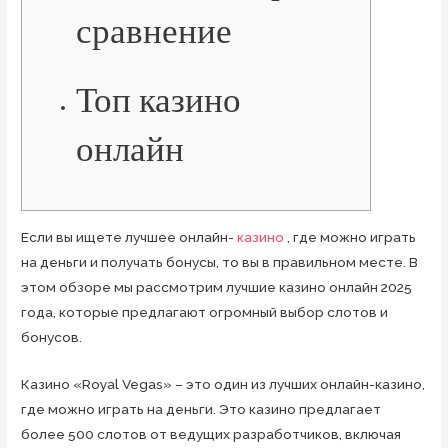
сравнение
Топ казино
онлайн
Если вы ищете лучшее онлайн-
казино
, где можно играть
на деньги и получать бонусы, то вы в правильном месте. В
этом обзоре мы рассмотрим лучшие казино онлайн 2025
года, которые предлагают огромный выбор слотов и
бонусов.
Казино «Royal Vegas» – это один из лучших онлайн-казино,
где можно играть на деньги. Это казино предлагает
более 500 слотов от ведущих разработчиков, включая