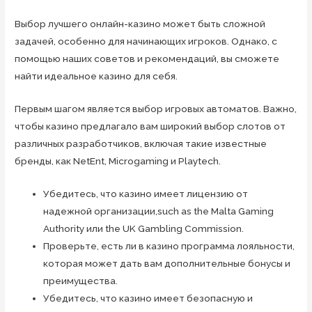
Выбор лучшего онлайн-казино может быть сложной
задачей, особенно для начинающих игроков. Однако, с
помощью наших советов и рекомендаций, вы сможете
найти идеальное казино для себя.
Первым шагом является выбор игровых автоматов. Важно,
чтобы казино предлагало вам широкий выбор слотов от
различных разработчиков, включая такие известные
бренды, как NetEnt, Microgaming и Playtech.
Убедитесь, что казино имеет лицензию от
надежной организации,such as the Malta Gaming
Authority или the UK Gambling Commission.
Проверьте, есть ли в казино программа лояльности,
которая может дать вам дополнительные бонусы и
преимущества.
Убедитесь, что казино имеет безопасную и