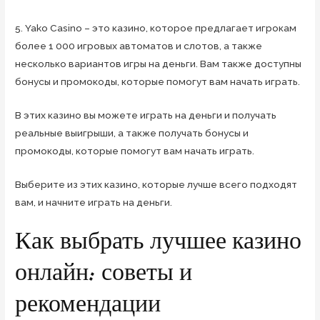
5. Yako Casino – это казино, которое предлагает игрокам
более 1 000 игровых автоматов и слотов, а также
несколько вариантов игры на деньги. Вам также доступны
бонусы и промокоды, которые помогут вам начать играть.
В этих казино вы можете играть на деньги и получать
реальные выигрыши, а также получать бонусы и
промокоды, которые помогут вам начать играть.
Выберите из этих казино, которые лучше всего подходят
вам, и начните играть на деньги.
Как выбрать лучшее казино
онлайн: советы и
рекомендации