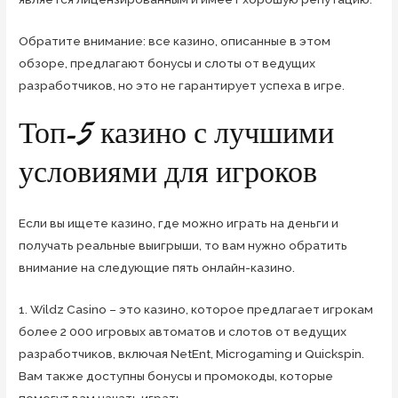
Обратите внимание: все казино, описанные в этом
обзоре, предлагают бонусы и слоты от ведущих
разработчиков, но это не гарантирует успеха в игре.
Топ-5 казино с лучшими
условиями для игроков
Если вы ищете казино, где можно играть на деньги и
получать реальные выигрыши, то вам нужно обратить
внимание на следующие пять онлайн-казино.
1. Wildz Casino – это казино, которое предлагает игрокам
более 2 000 игровых автоматов и слотов от ведущих
разработчиков, включая NetEnt, Microgaming и Quickspin.
Вам также доступны бонусы и промокоды, которые
помогут вам начать играть.