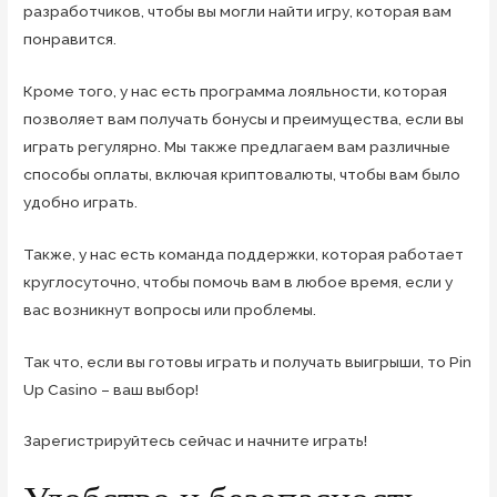
разработчиков, чтобы вы могли найти игру, которая вам
понравится.
Кроме того, у нас есть программа лояльности, которая
позволяет вам получать бонусы и преимущества, если вы
играть регулярно. Мы также предлагаем вам различные
способы оплаты, включая криптовалюты, чтобы вам было
удобно играть.
Также, у нас есть команда поддержки, которая работает
круглосуточно, чтобы помочь вам в любое время, если у
вас возникнут вопросы или проблемы.
Так что, если вы готовы играть и получать выигрыши, то Pin
Up Casino – ваш выбор!
Зарегистрируйтесь сейчас и начните играть!