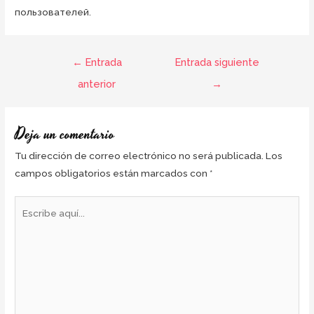
пользователей.
Navegación
←
Entrada
Entrada siguiente
de
anterior
→
entradas
Deja un comentario
Tu dirección de correo electrónico no será publicada.
Los
campos obligatorios están marcados con
*
Escribe
aquí...