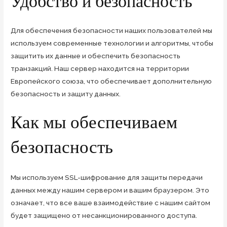
Удобство и безопасность
Для обеспечения безопасности наших пользователей мы
используем современные технологии и алгоритмы, чтобы
защитить их данные и обеспечить безопасность
транзакций. Наш сервер находится на территории
Европейского союза, что обеспечивает дополнительную
безопасность и защиту данных.
Как мы обеспечиваем
безопасность
Мы используем SSL-шифрование для защиты передачи
данных между нашим сервером и вашим браузером. Это
означает, что все ваше взаимодействие с нашим сайтом
будет защищено от несанкционированного доступа.