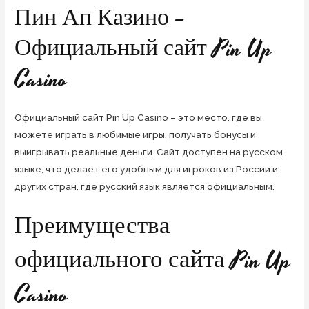
Пин Ап Казино –
Официальный сайт Pin Up
Casino
Официальный сайт Pin Up Casino – это место, где вы
можете играть в любимые игры, получать бонусы и
выигрывать реальные деньги. Сайт доступен на русском
языке, что делает его удобным для игроков из России и
других стран, где русский язык является официальным.
Преимущества
официального сайта Pin Up
Casino