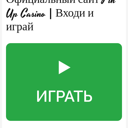
Официальный сайт Pin
Up Casino | Входи и
играй
▶️
ИГРАТЬ