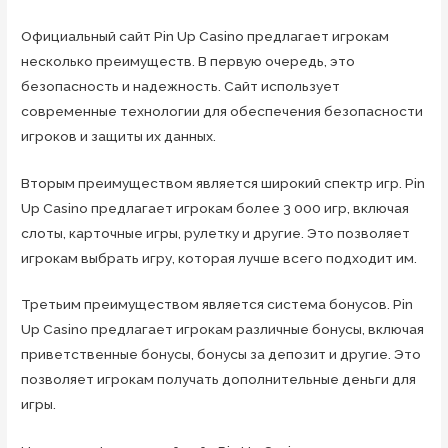
Официальный сайт Pin Up Casino предлагает игрокам
несколько преимуществ. В первую очередь, это
безопасность и надежность. Сайт использует
современные технологии для обеспечения безопасности
игроков и защиты их данных.
Вторым преимуществом является широкий спектр игр. Pin
Up Casino предлагает игрокам более 3 000 игр, включая
слоты, карточные игры, рулетку и другие. Это позволяет
игрокам выбрать игру, которая лучше всего подходит им.
Третьим преимуществом является система бонусов. Pin
Up Casino предлагает игрокам различные бонусы, включая
приветственные бонусы, бонусы за депозит и другие. Это
позволяет игрокам получать дополнительные деньги для
игры.