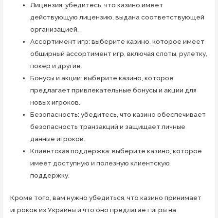
Лицензия: убедитесь, что казино имеет
действующую лицензию, выдана соответствующей
организацией.
Ассортимент игр: выберите казино, которое имеет
обширный ассортимент игр, включая слоты, рулетку,
покер и другие.
Бонусы и акции: выберите казино, которое
предлагает привлекательные бонусы и акции для
новых игроков.
Безопасность: убедитесь, что казино обеспечивает
безопасность транзакций и защищает личные
данные игроков.
Клиентская поддержка: выберите казино, которое
имеет доступную и полезную клиентскую
поддержку.
Кроме того, вам нужно убедиться, что казино принимает
игроков из Украины и что оно предлагает игры на