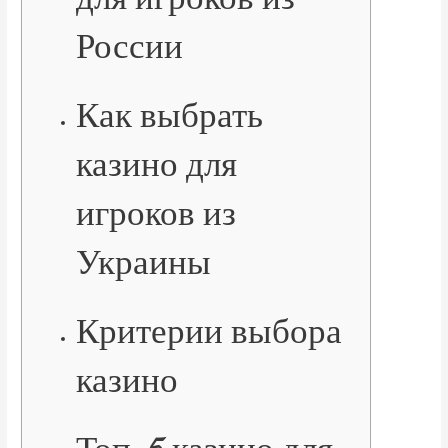
для игроков из
России
Как выбрать
казино для
игроков из
Украины
Критерии выбора
казино