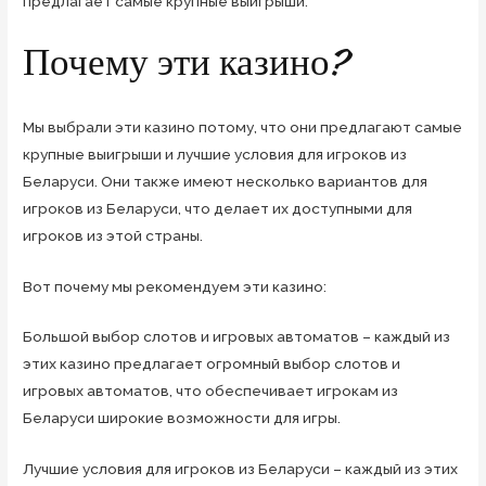
предлагает самые крупные выигрыши.
Почему эти казино?
Мы выбрали эти казино потому, что они предлагают самые
крупные выигрыши и лучшие условия для игроков из
Беларуси. Они также имеют несколько вариантов для
игроков из Беларуси, что делает их доступными для
игроков из этой страны.
Вот почему мы рекомендуем эти казино:
Большой выбор слотов и игровых автоматов – каждый из
этих казино предлагает огромный выбор слотов и
игровых автоматов, что обеспечивает игрокам из
Беларуси широкие возможности для игры.
Лучшие условия для игроков из Беларуси – каждый из этих