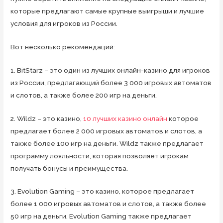
которые предлагают самые крупные выигрыши и лучшие
условия для игроков из России.
Вот несколько рекомендаций:
1. BitStarz – это один из лучших онлайн-казино для игроков
из России, предлагающий более 3 000 игровых автоматов
и слотов, а также более 200 игр на деньги.
2. Wildz – это казино,
10 лучших казино онлайн
которое
предлагает более 2 000 игровых автоматов и слотов, а
также более 100 игр на деньги. Wildz также предлагает
программу лояльности, которая позволяет игрокам
получать бонусы и преимущества.
3. Evolution Gaming – это казино, которое предлагает
более 1 000 игровых автоматов и слотов, а также более
50 игр на деньги. Evolution Gaming также предлагает