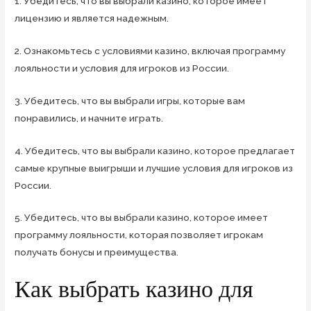
1. Убедитесь, что вы выбрали казино, которое имеет
лицензию и является надежным.
2. Ознакомьтесь с условиями казино, включая программу
лояльности и условия для игроков из России.
3. Убедитесь, что вы выбрали игры, которые вам
понравились, и начните играть.
4. Убедитесь, что вы выбрали казино, которое предлагает
самые крупные выигрыши и лучшие условия для игроков из
России.
5. Убедитесь, что вы выбрали казино, которое имеет
программу лояльности, которая позволяет игрокам
получать бонусы и преимущества.
Как выбрать казино для