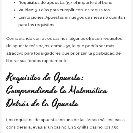
Requisitos de apuesta:
35x el importe del bono.
Validez:
30 días para cumplir con los requisitos.
Limitaciones:
Apuestas en juegos de mesa no cuentan
para los requisitos.
Comparando con otros casinos, algunos ofrecen requisitos
de apuesta más bajos, como 25x, lo que podría ser más
atractivo para los jugadores que priorizan la posibilidad de
liberar sus fondos rápidamente.
Requisitos de Apuesta:
Comprendiendo la Matemática
Detrás de la Apuesta
Los requisitos de apuesta son una de las áreas más críticas a
considerar al evaluar un casino. En Skyhills Casino, los
35x