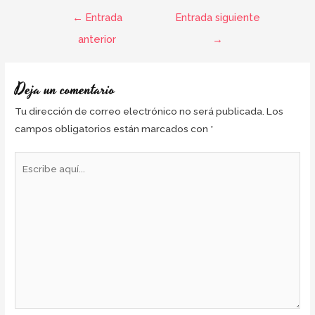
←
Entrada
Entrada siguiente
anterior
→
Deja un comentario
Tu dirección de correo electrónico no será publicada.
Los
campos obligatorios están marcados con
*