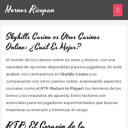
Hornos Ricopan
Skyhills Casino vs Otros Casinos
Online: ¿Cuál Es Mejor?
El mundo de los casinos online es vasto y diverso, con una
variedad de opciones disponibles para los jugadores. En este
análisis, nos centraremos en
Skyhills Casino
y su
comparación con otros casinos online, examinando aspectos
cruciales como el
RTP (Return to Player)
, los términos de los
bonos y los requisitos de apuesta. Estos factores son
esenciales para los jugadores experimentados que buscan
maximizar su inversión y minimizar el riesgo.
RTP: El Corazón de la