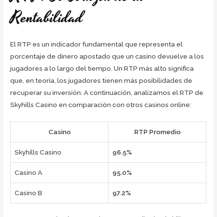
Rentabilidad
El RTP es un indicador fundamental que representa el
porcentaje de dinero apostado que un casino devuelve a los
jugadores a lo largo del tiempo. Un RTP más alto significa
que, en teoría, los jugadores tienen más posibilidades de
recuperar su inversión. A continuación, analizamos el RTP de
Skyhills Casino en comparación con otros casinos online:
Casino
RTP Promedio
Skyhills Casino
96.5%
Casino A
95.0%
Casino B
97.2%