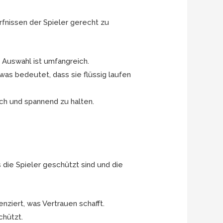
rfnissen der Spieler gerecht zu
 Auswahl ist umfangreich.
was bedeutet, dass sie flüssig laufen
ch und spannend zu halten.
s die Spieler geschützt sind und die
ziert, was Vertrauen schafft.
hützt.