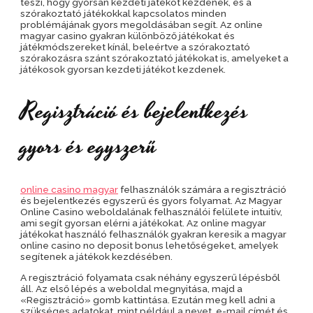
teszi, hogy gyorsan kezdeti játékot kezdenek, és a
szórakoztató játékokkal kapcsolatos minden
problémájának gyors megoldásában segít. Az online
magyar casino gyakran különböző játékokat és
játékmódszereket kínál, beleértve a szórakoztató
szórakozásra szánt szórakoztató játékokat is, amelyeket a
játékosok gyorsan kezdeti játékot kezdenek.
Regisztráció és bejelentkezés
gyors és egyszerű
online casino magyar
felhasználók számára a regisztráció
és bejelentkezés egyszerű és gyors folyamat. Az Magyar
Online Casino weboldalának felhasználói felülete intuitív,
ami segít gyorsan elérni a játékokat. Az online magyar
játékokat használó felhasználók gyakran keresik a magyar
online casino no deposit bonus lehetőségeket, amelyek
segítenek a játékok kezdésében.
A regisztráció folyamata csak néhány egyszerű lépésből
áll. Az első lépés a weboldal megnyitása, majd a
«Regisztráció» gomb kattintása. Ezután meg kell adni a
szükséges adatokat, mint például a nevet, e-mail címét és