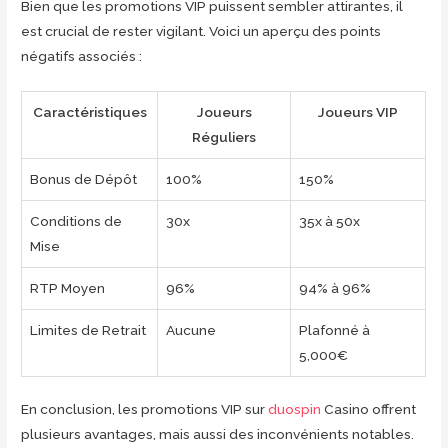
Bien que les promotions VIP puissent sembler attirantes, il
est crucial de rester vigilant. Voici un aperçu des points
négatifs associés :
Caractéristiques
Joueurs
Joueurs VIP
Réguliers
Bonus de Dépôt
100%
150%
Conditions de
30x
35x à 50x
Mise
RTP Moyen
96%
94% à 96%
Limites de Retrait
Aucune
Plafonné à
5,000€
En conclusion, les promotions VIP sur
duospin
Casino offrent
plusieurs avantages, mais aussi des inconvénients notables.