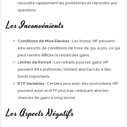
résoudre rapidement les problèmes et répondre aux
questions.
Les Inconvénients
Conditions de Mise Élevées :
Les bonus VIP peuvent
être assortis de conditions de mise de 35x à 50x, ce qui
peut rendre difficile le retrait des gains.
Limites de Retrait :
Les retraits pour les gains VIP
peuvent être plafonnés, limitant ainsi l’accès à des
fonds importants.
RTP Variables :
Certains jeux avec des promotions VIP
peuvent avoir un RTP plus bas, réduisant ainsi les
chances de gains à long terme.
Les Aspects Négatifs