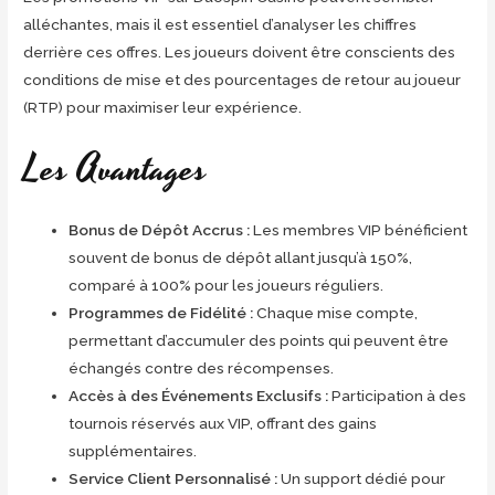
alléchantes, mais il est essentiel d’analyser les chiffres
derrière ces offres. Les joueurs doivent être conscients des
conditions de mise et des pourcentages de retour au joueur
(RTP) pour maximiser leur expérience.
Les Avantages
Bonus de Dépôt Accrus :
Les membres VIP bénéficient
souvent de bonus de dépôt allant jusqu’à 150%,
comparé à 100% pour les joueurs réguliers.
Programmes de Fidélité :
Chaque mise compte,
permettant d’accumuler des points qui peuvent être
échangés contre des récompenses.
Accès à des Événements Exclusifs :
Participation à des
tournois réservés aux VIP, offrant des gains
supplémentaires.
Service Client Personnalisé :
Un support dédié pour