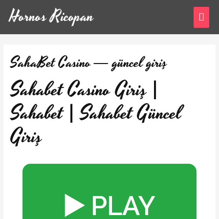
Hornos Ricopan
SahaBet Casino — güncel giriş
Sahabet Casino Giriş |
Sahabet | Sahabet Güncel
Giriş
▶️ PLAY