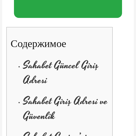
Содержимое
Sahabet Güncel Giriş
Adresi
Sahabet Giriş Adresi ve
Güvenlik