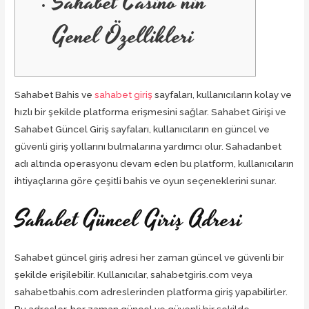
Sahabet Casino’nin
Genel Özellikleri
Sahabet Bahis ve
sahabet giriş
sayfaları, kullanıcıların kolay ve
hızlı bir şekilde platforma erişmesini sağlar. Sahabet Girişi ve
Sahabet Güncel Giriş sayfaları, kullanıcıların en güncel ve
güvenli giriş yollarını bulmalarına yardımcı olur. Sahadanbet
adı altında operasyonu devam eden bu platform, kullanıcıların
ihtiyaçlarına göre çeşitli bahis ve oyun seçeneklerini sunar.
Sahabet Güncel Giriş Adresi
Sahabet güncel giriş adresi her zaman güncel ve güvenli bir
şekilde erişilebilir. Kullanıcılar, sahabetgiris.com veya
sahabetbahis.com adreslerinden platforma giriş yapabilirler.
Bu adresler, her zaman güncel ve güvenli bir şekilde