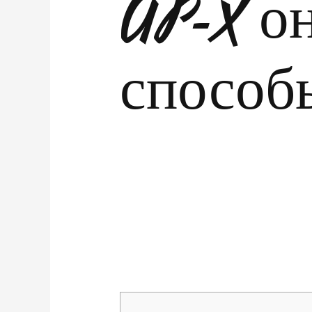
UP-X он
способ