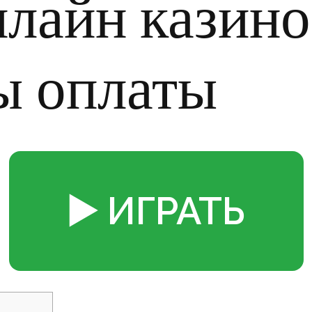
лайн казино
ы оплаты
▶️ ИГРАТЬ