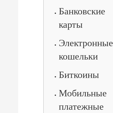
Банковские
карты
Электронны
кошельки
Биткоины
Мобильные
платежные