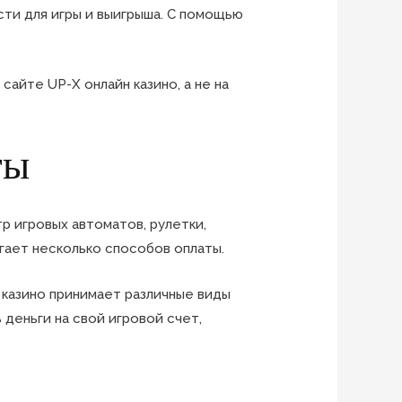
сти для игры и выигрыша. С помощью
сайте UP-X онлайн казино, а не на
ты
р игровых автоматов, рулетки,
агает несколько способов оплаты.
 казино принимает различные виды
ь деньги на свой игровой счет,