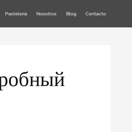
Pastelería
Nosotros
Blog
Contacto
дробный