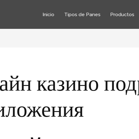
Inicio
Tipos de Panes
Productos
айн казино по
иложения