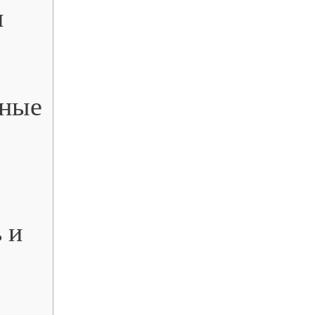
и
ьные
 и