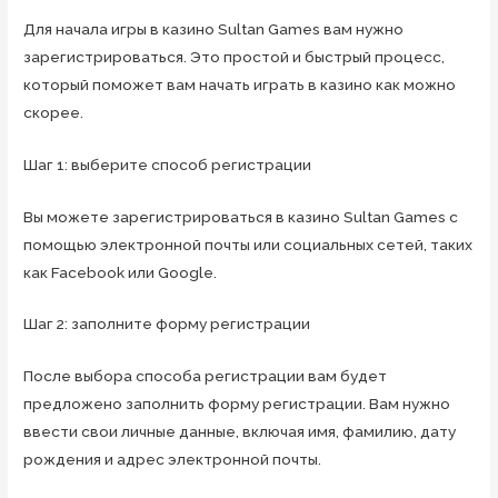
Для начала игры в казино Sultan Games вам нужно
зарегистрироваться. Это простой и быстрый процесс,
который поможет вам начать играть в казино как можно
скорее.
Шаг 1: выберите способ регистрации
Вы можете зарегистрироваться в казино Sultan Games с
помощью электронной почты или социальных сетей, таких
как Facebook или Google.
Шаг 2: заполните форму регистрации
После выбора способа регистрации вам будет
предложено заполнить форму регистрации. Вам нужно
ввести свои личные данные, включая имя, фамилию, дату
рождения и адрес электронной почты.