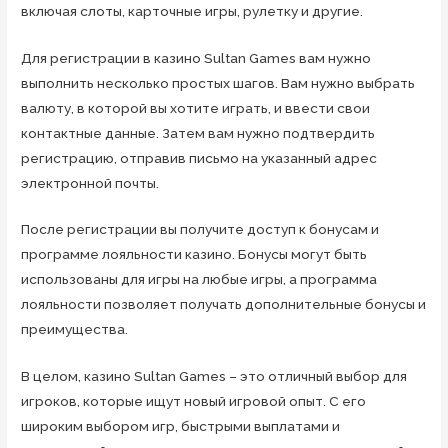
включая слоты, карточные игры, рулетку и другие.
Для регистрации в казино Sultan Games вам нужно
выполнить несколько простых шагов. Вам нужно выбрать
валюту, в которой вы хотите играть, и ввести свои
контактные данные. Затем вам нужно подтвердить
регистрацию, отправив письмо на указанный адрес
электронной почты.
После регистрации вы получите доступ к бонусам и
программе лояльности казино. Бонусы могут быть
использованы для игры на любые игры, а программа
лояльности позволяет получать дополнительные бонусы и
преимущества.
В целом, казино Sultan Games – это отличный выбор для
игроков, которые ищут новый игровой опыт. С его
широким выбором игр, быстрыми выплатами и