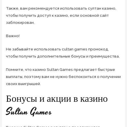
Также, вам рекомендуется использовать султан казино,
чтобы получить доступ к казино, если основной сайт
заблокирован.
Важно!
Не забывайте использовать сultan games промокод,
чтобы получить дополнительные бонусы и преимущества.
Помните, что казино Sultan Games предлагает быстрые
выплаты, поэтому вам не нужно беспокоиться о получении
своих выигрышей.
Бонусы и акции в казино
Sultan Games