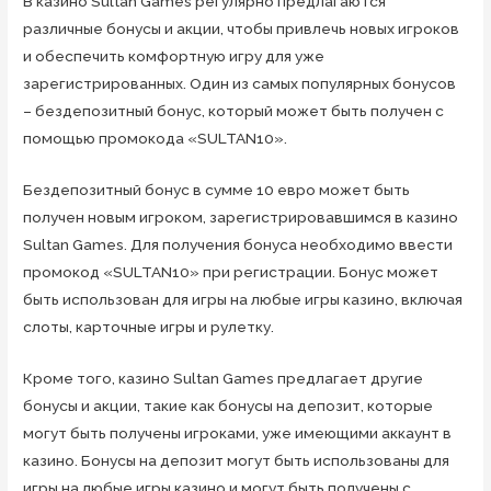
В казино Sultan Games регулярно предлагаются
различные бонусы и акции, чтобы привлечь новых игроков
и обеспечить комфортную игру для уже
зарегистрированных. Один из самых популярных бонусов
– бездепозитный бонус, который может быть получен с
помощью промокода «SULTAN10».
Бездепозитный бонус в сумме 10 евро может быть
получен новым игроком, зарегистрировавшимся в казино
Sultan Games. Для получения бонуса необходимо ввести
промокод «SULTAN10» при регистрации. Бонус может
быть использован для игры на любые игры казино, включая
слоты, карточные игры и рулетку.
Кроме того, казино Sultan Games предлагает другие
бонусы и акции, такие как бонусы на депозит, которые
могут быть получены игроками, уже имеющими аккаунт в
казино. Бонусы на депозит могут быть использованы для
игры на любые игры казино и могут быть получены с