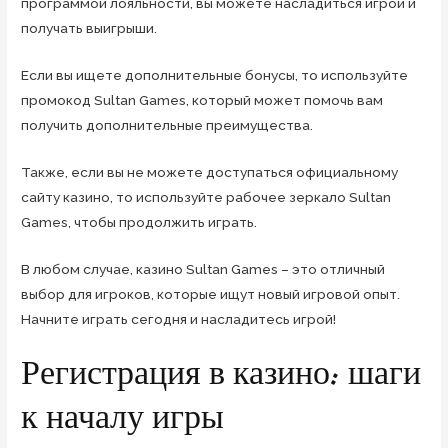
программой лояльности, вы можете насладиться игрой и
получать выигрыши.
Если вы ищете дополнительные бонусы, то используйте
промокод Sultan Games, который может помочь вам
получить дополнительные преимущества.
Также, если вы не можете доступаться официальному
сайту казино, то используйте рабочее зеркало Sultan
Games, чтобы продолжить играть.
В любом случае, казино Sultan Games – это отличный
выбор для игроков, которые ищут новый игровой опыт.
Начните играть сегодня и насладитесь игрой!
Регистрация в казино: шаги
к началу игры