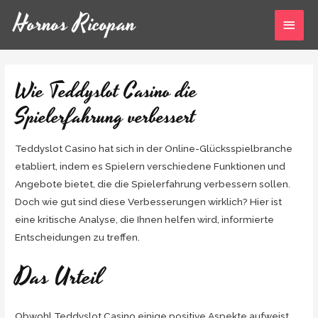
Hornos Ricopan
Wie Teddyslot Casino die
Spielerfahrung verbessert
Teddyslot Casino hat sich in der Online-Glücksspielbranche
etabliert, indem es Spielern verschiedene Funktionen und
Angebote bietet, die die Spielerfahrung verbessern sollen.
Doch wie gut sind diese Verbesserungen wirklich? Hier ist
eine kritische Analyse, die Ihnen helfen wird, informierte
Entscheidungen zu treffen.
Das Urteil
Obwohl Teddyslot Casino einige positive Aspekte aufweist,