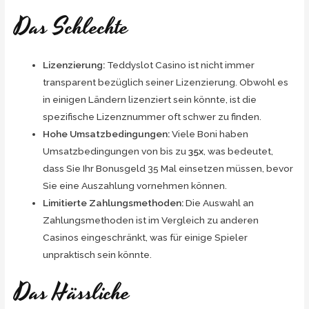
Das Schlechte
Lizenzierung:
Teddyslot Casino ist nicht immer
transparent bezüglich seiner Lizenzierung. Obwohl es
in einigen Ländern lizenziert sein könnte, ist die
spezifische Lizenznummer oft schwer zu finden.
Hohe Umsatzbedingungen:
Viele Boni haben
Umsatzbedingungen von bis zu
35x
, was bedeutet,
dass Sie Ihr Bonusgeld 35 Mal einsetzen müssen, bevor
Sie eine Auszahlung vornehmen können.
Limitierte Zahlungsmethoden:
Die Auswahl an
Zahlungsmethoden ist im Vergleich zu anderen
Casinos eingeschränkt, was für einige Spieler
unpraktisch sein könnte.
Das Hässliche